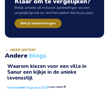
Klaar om te vergelijken?
Bekijk actuele all inclusive aanbiedingen via een
vergelijkingssite en vind het pakket dat bij jou past.
Bekijk bestemmingen
MEER WETEN?
Andere
blogs
Waarom kiezen voor een villa in
Sanur een kijkje in de unieke
v
levensstijl
I
Lees meer
Indonesië
4 augustus 2026