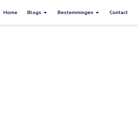
Home
Blogs
Bestemmingen
Contact
optie is voor je volgende vakantie
kantiehuis in G
 is voor je volg