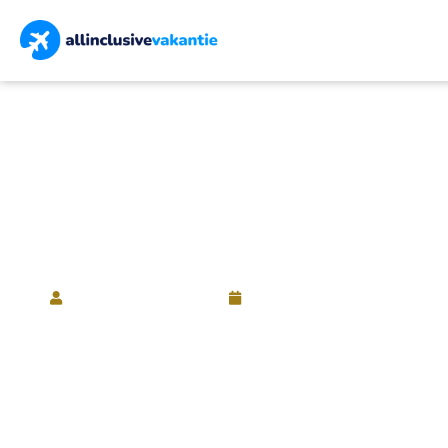
Nieuws
|
Waarom een vakantiehuis in Griekenland de perfecte 
Waarom een va
perfecte optie
Allinclusivevakanties
19 oktober 2023