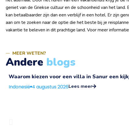
het allemaal. Door het huren van een vakantiehuis krijg je de fle
geniet van de Griekse cultuur en de schoonheid van het land.
kan betaalbaarder zijn dan een verblijf in een hotel. Er zijn g
aan om te zoeken naar de optie die het beste bij je reisplann
vakantie te beleven in dit prachtige land. Voor meer informatie
MEER WETEN?
Andere
blogs
Waarom kiezen voor een villa in Sanur een kijkj
Lees meer
Indonesië
4 augustus 2026