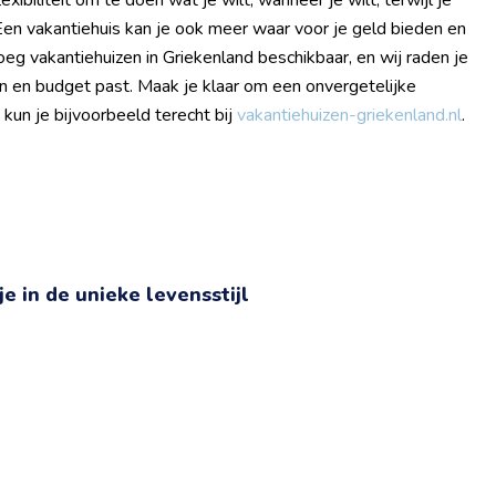
xibiliteit om te doen wat je wilt, wanneer je wilt, terwijl je
 Een vakantiehuis kan je ook meer waar voor je geld bieden en
enoeg vakantiehuizen in Griekenland beschikbaar, en wij raden je
en en budget past. Maak je klaar om een onvergetelijke
 kun je bijvoorbeeld terecht bij
vakantiehuizen-griekenland.nl
.
e in de unieke levensstijl