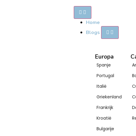
Home
Blogs
Europa
C
Spanje
A
Portugal
B
Italië
C
Griekenland
C
Frankrijk
D
Kroatië
R
Bulgarije