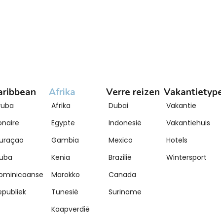
aribbean
Afrika
Verre reizen
Vakantietyp
ruba
Afrika
Dubai
Vakantie
onaire
Egypte
Indonesië
Vakantiehuis
uraçao
Gambia
Mexico
Hotels
uba
Kenia
Brazilië
Wintersport
ominicaanse
Marokko
Canada
epubliek
Tunesië
Suriname
Kaapverdië