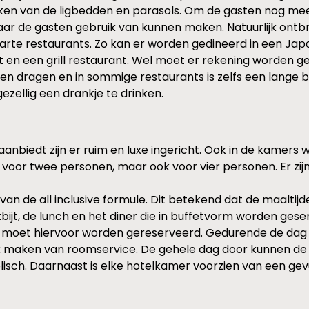
ken van de ligbedden en parasols. Om de gasten nog mee
waar de gasten gebruik van kunnen maken. Natuurlijk ontb
a carte restaurants. Zo kan er worden gedineerd in een Jap
t en een grill restaurant. Wel moet er rekening worden ge
 dragen en in sommige restaurants is zelfs een lange br
gezellig een drankje te drinken.
biedt zijn er ruim en luxe ingericht. Ook in de kamers wor
 voor twee personen, maar ook voor vier personen. Er zijn 
n de all inclusive formule. Dit betekend dat de maaltijden
ijt, de lunch en het diner die in buffetvorm worden gese
 Wel moet hiervoor worden gereserveerd. Gedurende de da
 maken van roomservice. De gehele dag door kunnen de gas
isch. Daarnaast is elke hotelkamer voorzien van een gev