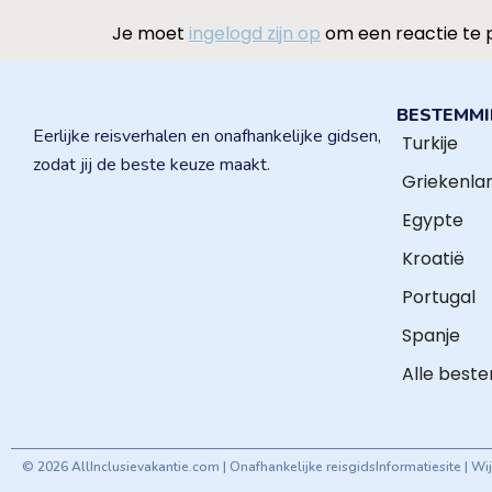
Je moet
ingelogd zijn op
om een reactie te 
BESTEMM
Eerlijke reisverhalen en onafhankelijke gidsen,
Turkije
zodat jij de beste keuze maakt.
Griekenla
Egypte
Kroatië
Portugal
Spanje
Alle best
© 2026 AllInclusievakantie.com | Onafhankelijke reisgids
Informatiesite | W