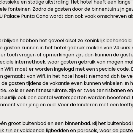
assieke en statige uitstraling. Het hotel heeft een lange
ele fonteinen. Zodra de gasten door de binnentuin zijn 
 RIU Palace Punta Cana wordt dan ook vaak omschreven als
rblijven hebben het gevoel alsof ze koninklijk behandeld w
 De gasten kunnen in het hotel gebruik maken van 24 uu
er toch vragen of opmerkingen zijn, dan kunnen de gasten
peciale internethoek, waar gasten gebruik van mogen maken
 Wifi, moet er worden ingelogd met een speciale code. 
 gemaakt van Wifi. In het hotel hoeft niemand zich te ver
r de gasten tijdens de vakantie even kunnen winkelen. In 
tie. Zo is er een fitnessruimte, zijn er twee tennisbanen
 natuurlijk ook een aantal watersporten worden beoefend.
nment voor jong en oud. Voor de kinderen met een leeftijd
één groot buitenbad en een binnenbad. Bij het buitenbad
lijk zijn er voldoende ligbedden en parasols, waar de ga