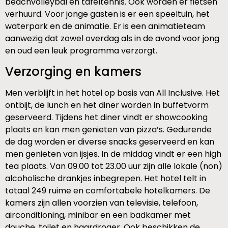
beachvolleybal en tafeltennis. Ook worden er fietsen
verhuurd. Voor jonge gasten is er een speeltuin, het
waterpark en de animatie. Er is een animatieteam
aanwezig dat zowel overdag als in de avond voor jong
en oud een leuk programma verzorgt.
Verzorging en kamers
Men verblijft in het hotel op basis van All Inclusive. Het
ontbijt, de lunch en het diner worden in buffetvorm
geserveerd. Tijdens het diner vindt er showcooking
plaats en kan men genieten van pizza’s. Gedurende
de dag worden er diverse snacks geserveerd en kan
men genieten van ijsjes. In de middag vindt er een high
tea plaats. Van 09.00 tot 23.00 uur zijn alle lokale (non)
alcoholische drankjes inbegrepen. Het hotel telt in
totaal 249 ruime en comfortabele hotelkamers. De
kamers zijn allen voorzien van televisie, telefoon,
airconditioning, minibar en een badkamer met
douche, toilet en haardroger. Ook beschikken de