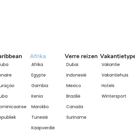
aribbean
Afrika
Verre reizen
Vakantietyp
ruba
Afrika
Dubai
Vakantie
onaire
Egypte
Indonesië
Vakantiehuis
uraçao
Gambia
Mexico
Hotels
uba
Kenia
Brazilië
Wintersport
ominicaanse
Marokko
Canada
epubliek
Tunesië
Suriname
Kaapverdië