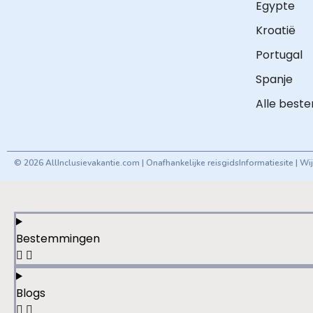
Egypte
Kroatië
Portugal
Spanje
Alle best
© 2026 AllInclusievakantie.com | Onafhankelijke reisgids
Informatiesite | W
Bestemmingen
Blogs