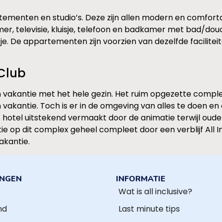
ementen en studio’s. Deze zijn allen modern en comfortabe
r, televisie, kluisje, telefoon en badkamer met bad/dou
itje. De appartementen zijn voorzien van dezelfde facilit
 Club
 vakantie met het hele gezin. Het ruim opgezette complex 
vakantie. Toch is er in de omgeving van alles te doen en
et hotel uitstekend vermaakt door de animatie terwijl oud
 op dit complex geheel compleet door een verblijf All I
akantie.
INGEN
INFORMATIE
Wat is all inclusive?
nd
Last minute tips