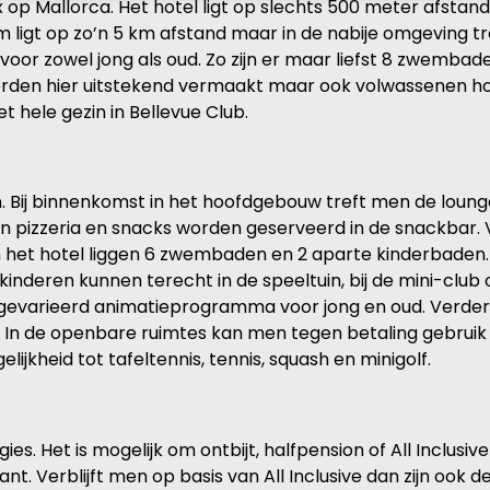
 op Mallorca. Het hotel ligt op slechts 500 meter afstand
 ligt op zo’n 5 km afstand maar in de nabije omgeving tr
en voor zowel jong als oud. Zo zijn er maar liefst 8 zwemba
worden hier uitstekend vermaakt maar ook volwassenen h
 hele gezin in Bellevue Club.
n. Bij binnenkomst in het hoofdgebouw treft men de loun
 een pizzeria en snacks worden geserveerd in de snackbar
van het hotel liggen 6 zwembaden en 2 aparte kinderbade
nderen kunnen terecht in de speeltuin, bij de mini-club o
 gevarieerd animatieprogramma voor jong en oud. Verder 
. In de openbare ruimtes kan men tegen betaling gebruik
kheid tot tafeltennis, tennis, squash en minigolf.
gies. Het is mogelijk om ontbijt, halfpension of All Inclusi
. Verblijft men op basis van All Inclusive dan zijn ook de