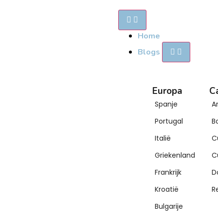
Home
Blogs
Europa
C
Spanje
A
Portugal
B
Italië
C
Griekenland
C
Frankrijk
D
Kroatië
R
Bulgarije