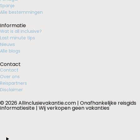
Spanje
Alle bestemmingen
Informatie
Wat is all inclusive?
Last minute tips
Nieuws
Alle blogs
Contact
Contact
Over ons
Reispartners
Disclaimer
© 2026 AllInclusievakantie.com | Onafhankelijke reisgids
Informatiesite | Wij verkopen geen vakanties