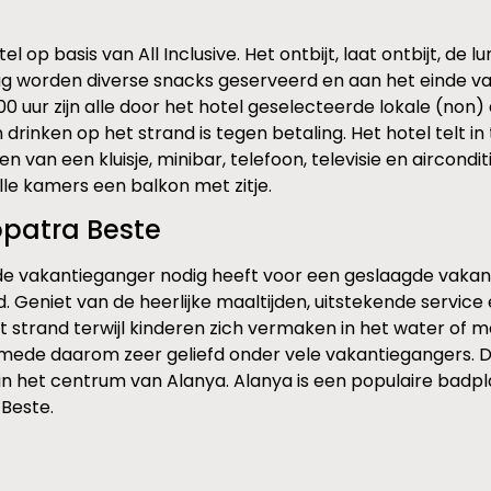
el op basis van All Inclusive. Het ontbijt, laat ontbijt, de
g worden diverse snacks geserveerd en aan het einde v
00 uur zijn alle door het hotel geselecteerde lokale (non
inken op het strand is tegen betaling. Het hotel telt in 
ien van een kluisje, minibar, telefoon, televisie en airco
le kamers een balkon met zitje.
opatra Beste
 de vakantieganger nodig heeft voor een geslaagde vakant
oud. Geniet van de heerlijke maaltijden, uitstekende serv
strand terwijl kinderen zich vermaken in het water of me
 mede daarom zeer geliefd onder vele vakantiegangers. Daa
ct in het centrum van Alanya. Alanya is een populaire bad
 Beste.