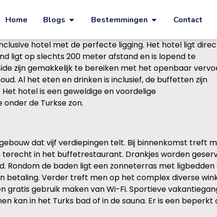
Home
Blogs
Bestemmingen
Contact
clusive hotel met de perfecte ligging. Het hotel ligt direc
d ligt op slechts 200 meter afstand en is lopend te
ide zijn gemakkelijk te bereiken met het openbaar vervo
oud. Al het eten en drinken is inclusief, de buffetten zijn
. Het hotel is een geweldige en voordelige
 onder de Turkse zon.
ebouw dat vijf verdiepingen telt. Bij binnenkomst treft me
 terecht in het buffetrestaurant. Drankjes worden geserve
d. Rondom de baden ligt een zonneterras met ligbedden 
n betaling. Verder treft men op het complex diverse wink
n gratis gebruik maken van Wi-Fi. Sportieve vakantiega
nen kan in het Turks bad of in de sauna. Er is een beper