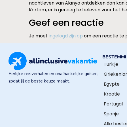
nachtleven van Alanya ontdekken dan kan di
Kortom, er is genoeg te beleven voor het hel
Geef een reactie
Je moet
ingelogd zijn op
om een reactie te 
BESTEMM
Turkije
Eerlijke reisverhalen en onafhankelijke gidsen,
Griekenla
zodat jij de beste keuze maakt.
Egypte
Kroatië
Portugal
Spanje
Alle best