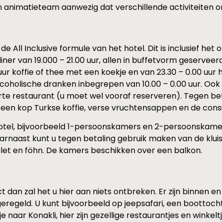
 animatieteam aanwezig dat verschillende activiteiten o
de All Inclusive formule van het hotel. Dit is inclusief het o
, diner van 19.000 – 21.00 uur, allen in buffetvorm geservee
ur koffie of thee met een koekje en van 23.30 – 0.00 uur 
coholische dranken inbegrepen van 10.00 – 0.00 uur. Ook 
arte restaurant (u moet wel vooraf reserveren). Tegen bet
 een kop Turkse koffie, verse vruchtensappen en de consum
hotel, bijvoorbeeld 1-persoonskamers en 2-persoonskamer
Daarnaast kunt u tegen betaling gebruik maken van de kluis
ilet en föhn. De kamers beschikken over een balkon.
 dan zal het u hier aan niets ontbreken. Er zijn binnen en
zo geregeld. U kunt bijvoorbeeld op jeepsafari, een boott
je naar Konakli, hier zijn gezellige restaurantjes en winkelt