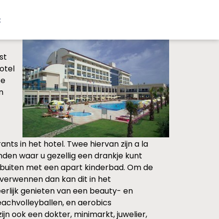
t
st
otel
te
n
nts in het hotel. Twee hiervan zijn a la
vinden waar u gezellig een drankje kunt
 buiten met een apart kinderbad. Om de
n verwennen dan kan dit in het
eerlijk genieten van een beauty- en
eachvolleyballen, en aerobics
ijn ook een dokter, minimarkt, juwelier,