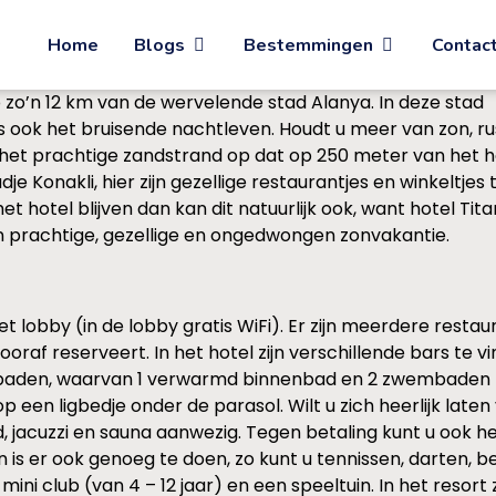
Home
Blogs
Bestemmingen
Contac
op zo’n 12 km van de wervelende stad Alanya. In deze stad
és ook het bruisende nachtleven. Houdt u meer van zon, ru
 het prachtige zandstrand op dat op 250 meter van het h
dje Konakli, hier zijn gezellige restaurantjes en winkeltjes 
et hotel blijven dan kan dit natuurlijk ook, want hotel Tita
en prachtige, gezellige en ongedwongen zonvakantie.
 lobby (in de lobby gratis WiFi). Er zijn meerdere restaura
vooraf reserveert. In het hotel zijn verschillende bars te 
wembaden, waarvan 1 verwarmd binnenbad en 2 zwembaden
 een ligbedje onder de parasol. Wilt u zich heerlijk late
ad, jacuzzi en sauna aanwezig. Tegen betaling kunt u ook h
 is er ook genoeg te doen, zo kunt u tennissen, darten, b
ni club (van 4 – 12 jaar) en een speeltuin. In het resort z