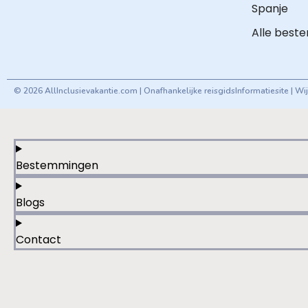
Spanje
Alle best
© 2026 AllInclusievakantie.com | Onafhankelijke reisgids
Informatiesite | W
Bestemmingen
Blogs
Contact