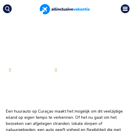
Nieuws
|
Auto huren op curacao: praktische
gids voor een zorgeloze rit
Auto huren op curacao:
praktische gids voor een
zorgeloze rit
Allinclusivevakanties
5 augustus 2025
Een huurauto op Curaçao maakt het mogelijk om dit veelzijdige
eiland op eigen tempo te verkennen. Of het nu gaat om het
bezoeken van afgelegen stranden, lokale dorpen of
natuurgebieden, een auto geeft vrijheid en flexibiliteit die met