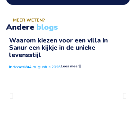
MEER WETEN?
Andere
blogs
Waarom kiezen voor een villa in
Sanur een kijkje in de unieke
v
levensstijl
I
Lees meer
Indonesië
4 augustus 2026