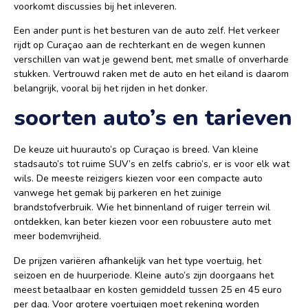
voorkomt discussies bij het inleveren.
Een ander punt is het besturen van de auto zelf. Het verkeer
rijdt op Curaçao aan de rechterkant en de wegen kunnen
verschillen van wat je gewend bent, met smalle of onverharde
stukken. Vertrouwd raken met de auto en het eiland is daarom
belangrijk, vooral bij het rijden in het donker.
soorten auto’s en tarieven
De keuze uit huurauto’s op Curaçao is breed. Van kleine
stadsauto’s tot ruime SUV’s en zelfs cabrio’s, er is voor elk wat
wils. De meeste reizigers kiezen voor een compacte auto
vanwege het gemak bij parkeren en het zuinige
brandstofverbruik. Wie het binnenland of ruiger terrein wil
ontdekken, kan beter kiezen voor een robuustere auto met
meer bodemvrijheid.
De prijzen variëren afhankelijk van het type voertuig, het
seizoen en de huurperiode. Kleine auto’s zijn doorgaans het
meest betaalbaar en kosten gemiddeld tussen 25 en 45 euro
per dag. Voor grotere voertuigen moet rekening worden