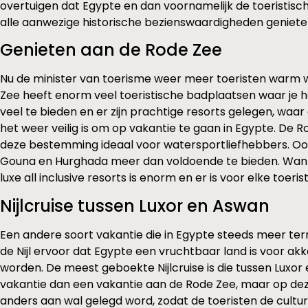
overtuigen dat Egypte en dan voornamelijk de toeristisc
alle aanwezige historische bezienswaardigheden geniete
Genieten aan de Rode Zee
Nu de minister van toerisme weer meer toeristen warm w
Zee heeft enorm veel toeristische badplaatsen waar je 
veel te bieden en er zijn prachtige resorts gelegen, wa
het weer veilig is om op vakantie te gaan in Egypte. D
deze bestemming ideaal voor watersportliefhebbers. Ook 
Gouna en Hurghada meer dan voldoende te bieden. Want do
luxe all inclusive resorts is enorm en er is voor elke toe
Nijlcruise tussen Luxor en Aswan
Een andere soort vakantie die in Egypte steeds meer terre
de Nijl ervoor dat Egypte een vruchtbaar land is voor ak
worden. De meest geboekte Nijlcruise is die tussen Luxor 
vakantie dan een vakantie aan de Rode Zee, maar op deze
anders aan wal gelegd word, zodat de toeristen de cult