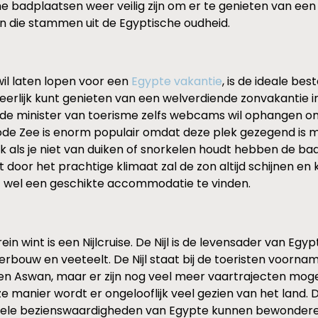
he badplaatsen weer veilig zijn om er te genieten van ee
n die stammen uit de Egyptische oudheid.
il laten lopen voor een
Egypte vakantie
, is de ideale b
heerlijk kunt genieten van een welverdiende zonvakantie
ar de minister van toerisme zelfs webcams wil ophangen o
e Rode Zee is enorm populair omdat deze plek gezegend 
als je niet van duiken of snorkelen houdt hebben de bad
or het prachtige klimaat zal de zon altijd schijnen en 
rist wel een geschikte accommodatie te vinden.
in wint is een Nijlcruise. De Nijl is de levensader van E
kerbouw en veeteelt. De Nijl staat bij de toeristen voorn
en Aswan, maar er zijn nog veel meer vaartrajecten mogelij
 manier wordt er ongelooflijk veel gezien van het land. 
urele bezienswaardigheden van Egypte kunnen bewonderen.