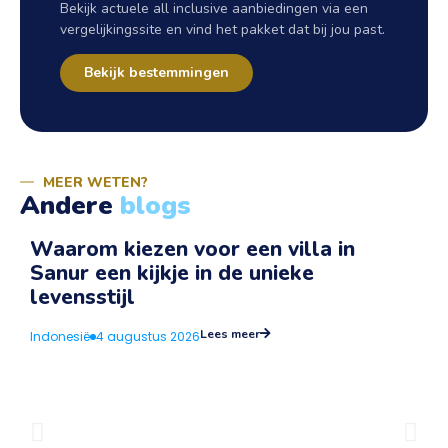
Bekijk actuele all inclusive aanbiedingen via een
vergelijkingssite en vind het pakket dat bij jou past.
Bekijk bestemmingen
MEER WETEN?
Andere
blogs
Waarom kiezen voor een villa in
Sanur een kijkje in de unieke
v
levensstijl
I
Lees meer
Indonesië
4 augustus 2026