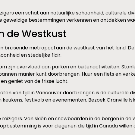
zigers een schat aan natuurlijke schoonheid, culturele div
rie geweldige bestemmingen verkennen en ontdekken waa
an de Westkust
n bruisende metropool aan de westkust van het land. Dez
onheid en stedelijke flair.
m zijn overvloed aan parken en buitenactiviteiten. Stanl
tspannen manier kunt doorbrengen. Huur een fiets en verk
n geniet van de frisse lucht.
ten van tijd in Vancouver doorbrengen is de culturele div
keukens, festivals en evenementen. Bezoek Granville Isl
reizigers. Van skiën en snowboarden in de bergen in de wi
topbestemming is voor diegenen die tijd in Canada willen