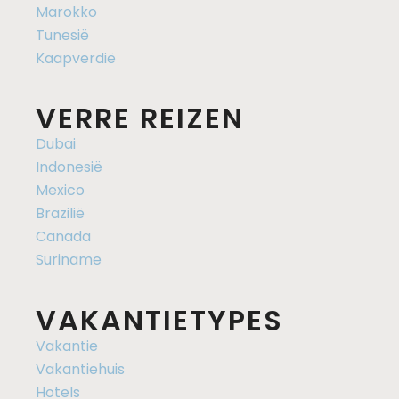
Marokko
Tunesië
Kaapverdië
VERRE REIZEN
Dubai
Indonesië
Mexico
Brazilië
Canada
Suriname
VAKANTIETYPES
Vakantie
Vakantiehuis
Hotels