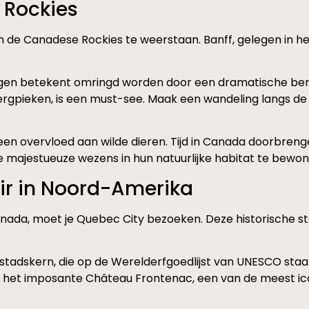
e Rockies
n de Canadese Rockies te weerstaan. Banff, gelegen in he
rengen betekent omringd worden door een dramatische be
ergpieken, is een must-see. Maak een wandeling langs de
an een overvloed aan wilde dieren. Tijd in Canada doorbre
 majestueuze wezens in hun natuurlijke habitat te bewo
lair in Noord-Amerika
Canada, moet je Quebec City bezoeken. Deze historische st
 stadskern, die op de Werelderfgoedlijst van UNESCO staa
 het imposante Château Frontenac, een van de meest icon