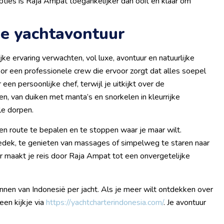
pties is Raja Ampat toegankelijker dan ooit en klaar om
je yachtavontuur
ke ervaring verwachten, vol luxe, avontuur en natuurlijke
r een professionele crew die ervoor zorgt dat alles soepel
een persoonlijke chef, terwijl je uitkijkt over de
 van duiken met manta’s en snorkelen in kleurrijke
le dorpen.
eigen route te bepalen en te stoppen waar je maar wilt.
edek, te genieten van massages of simpelweg te staren naar
r maakt je reis door Raja Ampat tot een onvergetelijke
nnen van Indonesië per jacht. Als je meer wilt ontdekken over
en kijkje via
https://yachtcharterindonesia.com/
. Je avontuur