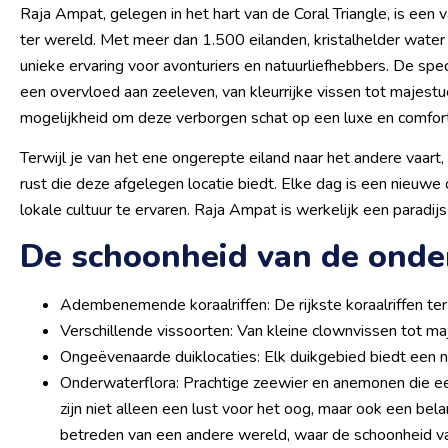
Raja Ampat, gelegen in het hart van de Coral Triangle, is
ter wereld. Met meer dan 1.500 eilanden, kristalhelder water 
unieke ervaring voor avonturiers en natuurliefhebbers. De spe
een overvloed aan zeeleven, van kleurrijke vissen tot majest
mogelijkheid om deze verborgen schat op een luxe en comfor
Terwijl je van het ene ongerepte eiland naar het andere vaart
rust die deze afgelegen locatie biedt. Elke dag is een nieuw
lokale cultuur te ervaren. Raja Ampat is werkelijk een paradi
De schoonheid van de ond
Adembenemende koraalriffen: De rijkste koraalriffen ter 
Verschillende vissoorten: Van kleine clownvissen tot ma
Ongeëvenaarde duiklocaties: Elk duikgebied biedt een 
Onderwaterflora: Prachtige zeewier en anemonen die e
zijn niet alleen een lust voor het oog, maar ook een bela
betreden van een andere wereld, waar de schoonheid van d