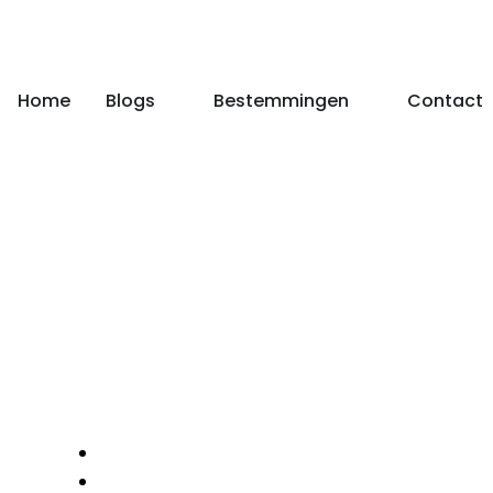
Home
Blogs
Bestemmingen
Contact
Nieuws
|
Raja ampat: een luxe avontuur op de unieke eilande
Raja ampat: e
eilanden
Allinclusivevakanties
22 juni 2026