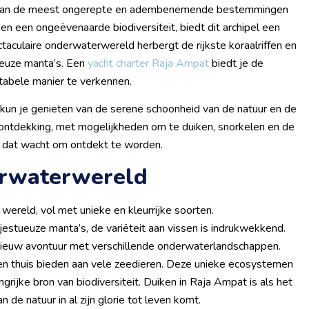
 een van de meest ongerepte en adembenemende bestemmingen
en een ongeëvenaarde biodiversiteit, biedt dit archipel een
ctaculaire onderwaterwereld herbergt de rijkste koraalriffen en
ueuze manta’s. Een
yacht charter Raja Ampat
biedt je de
tabele manier te verkennen.
, kun je genieten van de serene schoonheid van de natuur en de
e ontdekking, met mogelijkheden om te duiken, snorkelen en de
js dat wacht om ontdekt te worden.
erwaterwereld
wereld, vol met unieke en kleurrijke soorten.
jestueuze manta’s, de variëteit aan vissen is indrukwekkend.
nieuw avontuur met verschillende onderwaterlandschappen.
en thuis bieden aan vele zeedieren. Deze unieke ecosystemen
ngrijke bron van biodiversiteit. Duiken in Raja Ampat is als het
e natuur in al zijn glorie tot leven komt.