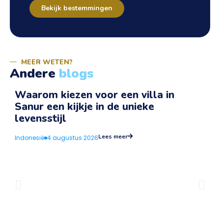
Bekijk bestemmingen
MEER WETEN?
Andere
blogs
Waarom kiezen voor een villa in
Sanur een kijkje in de unieke
v
levensstijl
I
Lees meer
Indonesië
4 augustus 2026