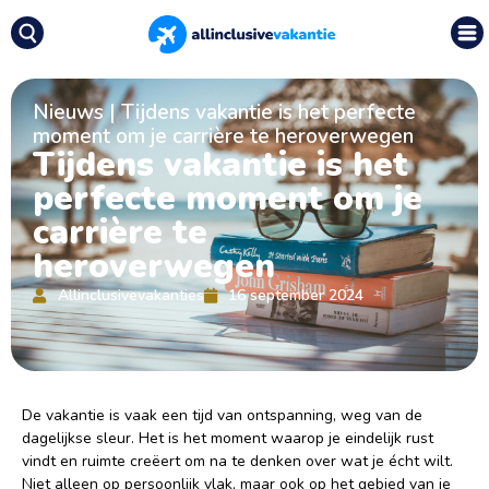
Nieuws
|
Tijdens vakantie is het perfecte
moment om je carrière te heroverwegen
Tijdens vakantie is het
perfecte moment om je
carrière te
heroverwegen
Allinclusivevakanties
16 september 2024
De vakantie is vaak een tijd van ontspanning, weg van de
dagelijkse sleur. Het is het moment waarop je eindelijk rust
vindt en ruimte creëert om na te denken over wat je écht wilt.
Niet alleen op persoonlijk vlak, maar ook op het gebied van je