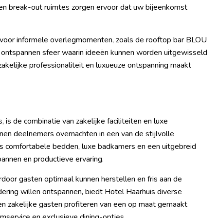
en en break-out ruimtes zorgen ervoor dat uw bijeenkomst
gs voor informele overlegmomenten, zoals de rooftop bar BLOU
en ontspannen sfeer waarin ideeën kunnen worden uitgewisseld
akelijke professionaliteit en luxueuze ontspanning maakt
s de combinatie van zakelijke faciliteiten en luxe
en deelnemers overnachten in een van de stijlvolle
ls comfortabele bedden, luxe badkamers en een uitgebreid
spannen en productieve ervaring.
door gasten optimaal kunnen herstellen en fris aan de
ering willen ontspannen, biedt Hotel Haarhuis diverse
en zakelijke gasten profiteren van een op maat gemaakt
omservice en exclusieve dining-opties.