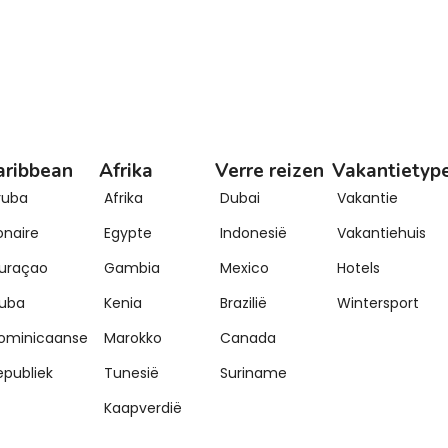
aribbean
Afrika
Verre reizen
Vakantietyp
ruba
Afrika
Dubai
Vakantie
onaire
Egypte
Indonesië
Vakantiehuis
uraçao
Gambia
Mexico
Hotels
uba
Kenia
Brazilië
Wintersport
ominicaanse
Marokko
Canada
epubliek
Tunesië
Suriname
Kaapverdië