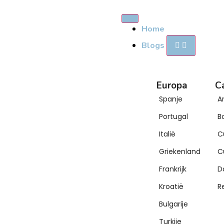
Home
Blogs
Europa
C
Spanje
A
Portugal
B
Italië
C
Griekenland
C
Frankrijk
D
Kroatië
R
Bulgarije
Turkije