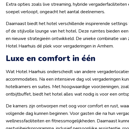
Extra opties zoals live streaming, hybride vergaderfaciliteit
soepel verloopt, ongeacht het aantal deelnemers.
Daarnaast biedt het hotel verschillende inspirerende settin
of de stijlvolle lounge van het hotel. Deze ruimtes bieden e
en nieuwe strategieën ontwikkeld. De unieke combinatie van z
Hotel Haarhuis dé plek voor vergaderingen in Arnhem.
Luxe en comfort in één
Wat Hotel Haarhuis onderscheidt van andere vergaderlocaties, i
accommodaties. Na een intensieve dag vol vergaderingen kunn
hotelkamers en suites. Met hoogwaardige voorzieningen, zoa
ontbijtbuffet, biedt het hotel alles wat nodig is voor een ont
De kamers zijn ontworpen met oog voor comfort en rust, waar
volgende dag kunnen beginnen. Voor gasten die na hun vergad
wellnessfaciliteiten en fitnessmogelijkheden. Daarnaast kunn
gastvrijheidsprogramma, inclusief persoonlijke assistentie, ro