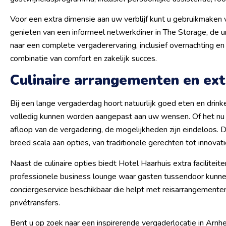
Voor een extra dimensie aan uw verblijf kunt u gebruikmaken 
genieten van een informeel netwerkdiner in The Storage, de un
naar een complete vergaderervaring, inclusief overnachting e
combinatie van comfort en zakelijk succes.
Culinaire arrangementen en extr
Bij een lange vergaderdag hoort natuurlijk goed eten en drink
volledig kunnen worden aangepast aan uw wensen. Of het nu ga
afloop van de vergadering, de mogelijkheden zijn eindeloos. 
breed scala aan opties, van traditionele gerechten tot innovatie
Naast de culinaire opties biedt Hotel Haarhuis extra faciliteit
professionele business lounge waar gasten tussendoor kunnen
conciërgeservice beschikbaar die helpt met reisarrangementen, 
privétransfers.
Bent u op zoek naar een inspirerende vergaderlocatie in Arnhe