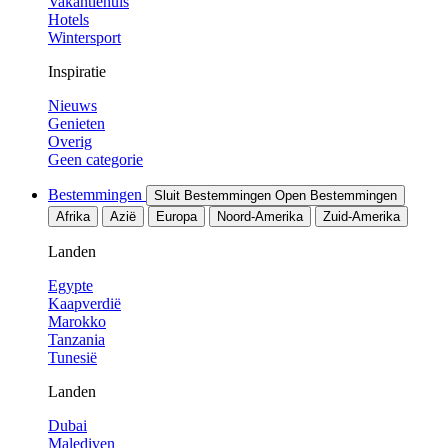
Vakantiehuis
Hotels
Wintersport
Inspiratie
Nieuws
Genieten
Overig
Geen categorie
Bestemmingen
Sluit Bestemmingen
Open Bestemmingen
Afrika
Azië
Europa
Noord-Amerika
Zuid-Amerika
Landen
Egypte
Kaapverdië
Marokko
Tanzania
Tunesië
Landen
Dubai
Malediven