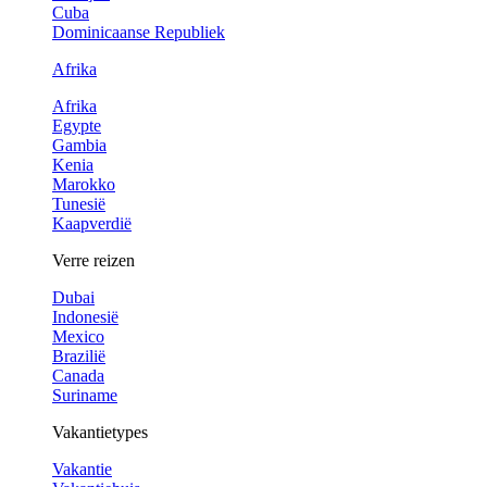
Cuba
Dominicaanse Republiek
Afrika
Afrika
Egypte
Gambia
Kenia
Marokko
Tunesië
Kaapverdië
Verre reizen
Dubai
Indonesië
Mexico
Brazilië
Canada
Suriname
Vakantietypes
Vakantie