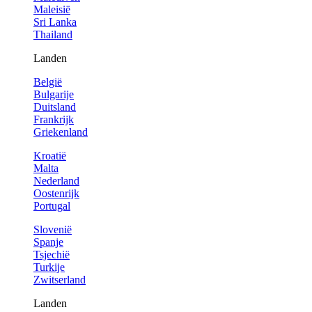
Maleisië
Sri Lanka
Thailand
Landen
België
Bulgarije
Duitsland
Frankrijk
Griekenland
Kroatië
Malta
Nederland
Oostenrijk
Portugal
Slovenië
Spanje
Tsjechië
Turkije
Zwitserland
Landen