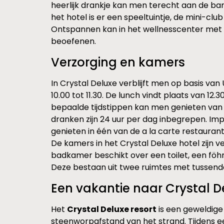
heerlijk drankje kan men terecht aan de bar, 
het hotel is er een speeltuintje, de mini-cl
Ontspannen kan in het wellnesscenter met T
beoefenen.
Verzorging en kamers
In Crystal Deluxe verblijft men op basis van U
10.00 tot 11.30. De lunch vindt plaats van 12.3
bepaalde tijdstippen kan men genieten van d
dranken zijn 24 uur per dag inbegrepen. Imp
genieten in één van de a la carte restaurant
De kamers in het Crystal Deluxe hotel zijn ve
badkamer beschikt over een toilet, een föhn
Deze bestaan uit twee ruimtes met tussendo
Een vakantie naar Crystal D
Het
Crystal Deluxe resort
is een geweldige
steenworpafstand van het strand. Tijdens een