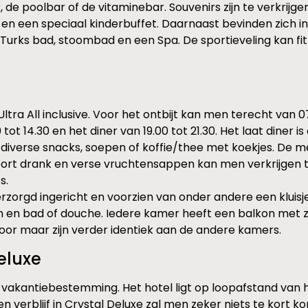
de poolbar of de vitaminebar. Souvenirs zijn te verkrijgen
ub en een speciaal kinderbuffet. Daarnaast bevinden zich 
urks bad, stoombad en een Spa. De sportieveling kan fi
ltra All inclusive. Voor het ontbijt kan men terecht van 07.
0 tot 14.30 en het diner van 19.00 tot 21.30. Het laat diner i
iverse snacks, soepen of koffie/thee met koekjes. De me
ort drank en verse vruchtensappen kan men verkrijgen teg
s.
rzorgd ingericht en voorzien van onder andere een kluisje, 
 en bad of douche. Iedere kamer heeft een balkon met zitj
or maar zijn verder identiek aan de andere kamers.
eluxe
 vakantiebestemming. Het hotel ligt op loopafstand van h
 verblijf in Crystal Deluxe zal men zeker niets te kort k