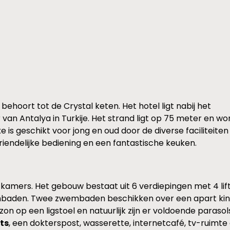
behoort tot de Crystal keten. Het hotel ligt nabij het
 van Antalya in Turkije. Het strand ligt op 75 meter en w
is geschikt voor jong en oud door de diverse faciliteiten d
iendelijke bediening en een fantastische keuken.
kamers. Het gebouw bestaat uit 6 verdiepingen met 4 lifte
mbaden. Twee zwembaden beschikken over een apart kinder
on op een ligstoel en natuurlijk zijn er voldoende paraso
nts
, een dokterspost, wasserette, internetcafé, tv-ruimte