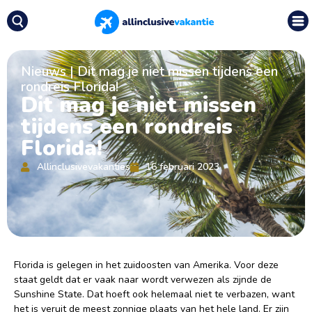
Nieuws
|
Dit mag je niet missen tijdens een
rondreis Florida!
Dit mag je niet missen
tijdens een rondreis
Florida!
Allinclusivevakanties
16 februari 2023
Florida is gelegen in het zuidoosten van Amerika. Voor deze
staat geldt dat er vaak naar wordt verwezen als zijnde de
Sunshine State. Dat hoeft ook helemaal niet te verbazen, want
het is veruit de meest zonnige plaats van het hele land. Er zijn