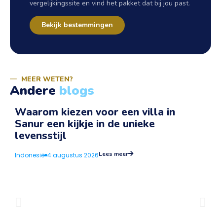
vergelijkingssite en vind het pakket dat bij jou past.
Bekijk bestemmingen
MEER WETEN?
Andere
blogs
Waarom kiezen voor een villa in
Sanur een kijkje in de unieke
v
levensstijl
I
Lees meer
Indonesië
4 augustus 2026