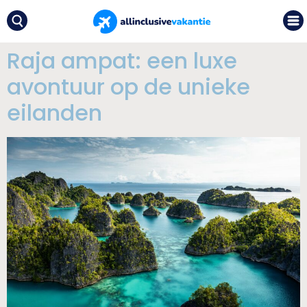
Raja ampat: een luxe
avontuur op de unieke
eilanden